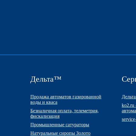
Дельта™
Сер
Продажа автоматов газированной
Дельта
воды и кваса
ko2.ru
Безналичная оплата, телеметрия,
автома
фискализация
servic
Промышленные сатураторы
Натуральные сиропы Золото