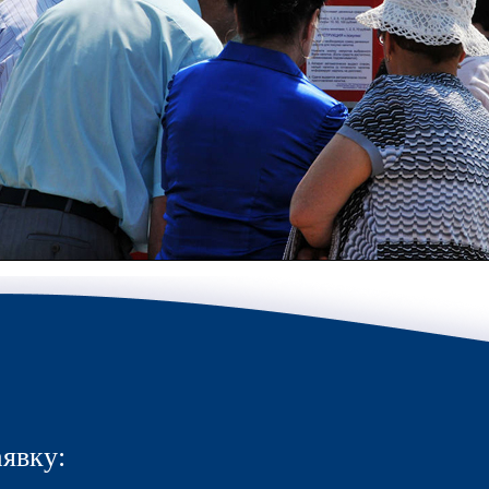
первым о самом важном.
Email
Подписаться
явку: