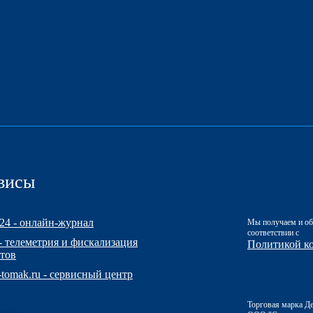
висы
24 - онлайн-журнал
Мы получаем и об
соответствии с
 - телеметрия и фискализация
Политикой к
тов
e-tomak.ru - сервисный центр
Торговая марка Д